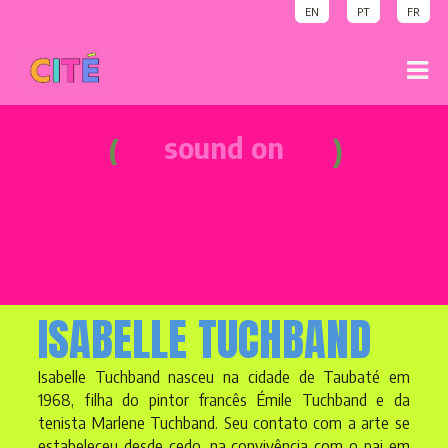
EN
PT
FR
sound on
party time
sound on
welcome
ISABELLE TUCHBAND
Isabelle Tuchband nasceu na cidade de Taubaté em
1968, filha do pintor francês Émile Tuchband e da
tenista Marlene Tuchband. Seu contato com a arte se
estabeleceu desde cedo, na convivência com o pai em