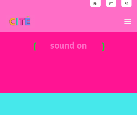
EN
PT
FR
sound on
party time
sound on
welcome